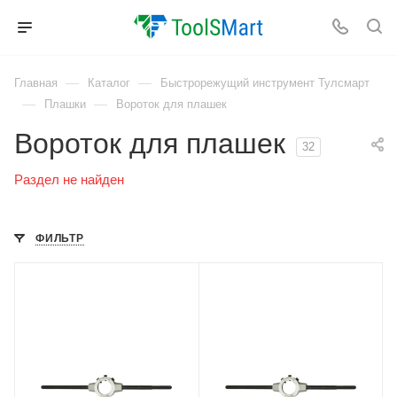
—
—
Главная
Каталог
Быстрорежущий инструмент Тулсмарт
—
—
Плашки
Вороток для плашек
Вороток для плашек
32
Раздел не найден
ФИЛЬТР