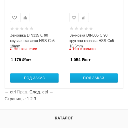
Зенковка DIN335 C 90
Зенковка DIN335 C 90
круглая канавка HSS Co5
круглая канавка HSS Co5
19mm
16.5mm
Нет в наличии
Нет в наличии
1 179
₽
/шт
1 054
₽
/шт
ПОД ЗАКАЗ
ПОД ЗАКАЗ
←
ctrl
Пред.
След.
ctrl
→
Страницы:
1
2
3
КАТАЛОГ