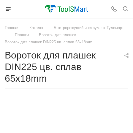
—
—
Главная
Каталог
Быстрорежущий инструмент Тулсмарт
—
—
—
Плашки
Вороток для плашек
Вороток для плашек DIN225 цв. сплав 65x18mm
Вороток для плашек
DIN225 цв. сплав
65x18mm