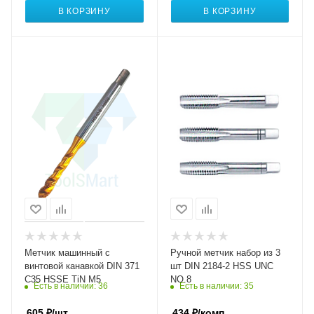
В КОРЗИНУ
В КОРЗИНУ
Метчик машинный с
Ручной метчик набор из 3
винтовой канавкой DIN 371
шт DIN 2184-2 HSS UNC
C35 HSSE TiN M5
NO.8
Есть в наличии
: 36
Есть в наличии
: 35
605
₽
/шт
434
₽
/комп