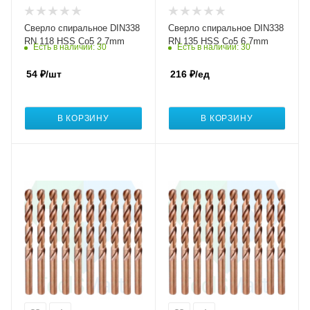
Сверло спиральное DIN338
Сверло спиральное DIN338
RN 118 HSS Co5 2.7mm
RN 135 HSS Co5 6.7mm
Есть в наличии
: 30
Есть в наличии
: 30
54
₽
/шт
216
₽
/ед
В КОРЗИНУ
В КОРЗИНУ