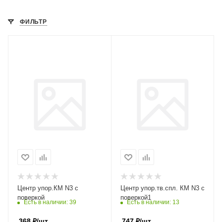
ФИЛЬТР
Центр упор.КМ N3 с
Центр упор.тв.спл. КМ N3 с
поверкой
поверкой1
Есть в наличии
: 39
Есть в наличии
: 13
368
₽
/шт
747
₽
/шт