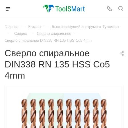
—
—
Главная
Каталог
Быстрорежущий инструмент Тулсмарт
—
—
—
Сверла
Сверло спиральное
Сверло спиральное DIN338 RN 135 HSS Co5 4mm
Сверло спиральное
DIN338 RN 135 HSS Co5
4mm