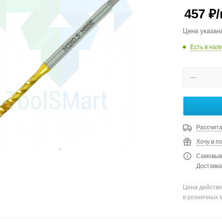
457
₽
Цена указан
Есть в нал
Рассчита
Хочу в п
Самовыво
Доставка
Цена действи
в розничных 