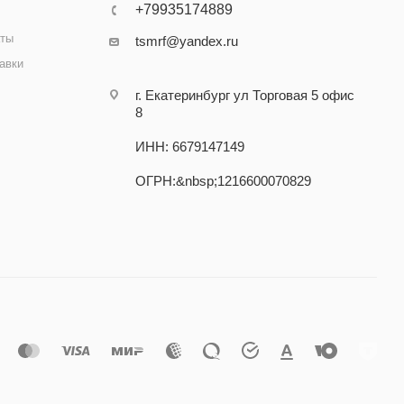
+79935174889
аты
tsmrf@yandex.ru
авки
г. Екатеринбург ул Торговая 5 офис
8
ИНН: 6679147149
ОГРН:&nbsp;1216600070829