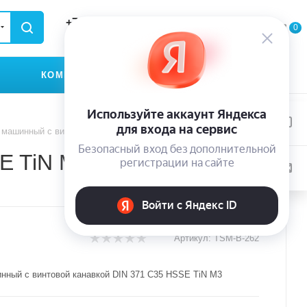
+79935174889
0
0
0
ЗАКАЗАТЬ ЗВОНОК
КОМПАНИЯ
КОНТАКТЫ
 машинный с винтовой канавкой DIN 371 C35 HSSE TiN M3
E TiN M3
Артикул:
TSM-B-262
нный с винтовой канавкой DIN 371 C35 HSSE TiN M3