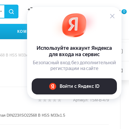
+79935174889
0
0
0
ЗАКАЗАТЬ ЗВОНОК
КОМПАНИЯ
КОНТАКТЫ
568 B HSS M33x1.5
Артикул:
TSM-B-479
лая DIN223/ISO22568 B HSS M33x1.5