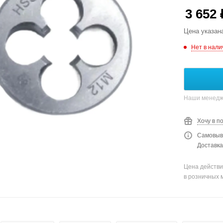
3 652
Цена указан
Нет в нали
Наши менедже
Хочу в п
Самовыво
Доставка
Цена действи
в розничных 