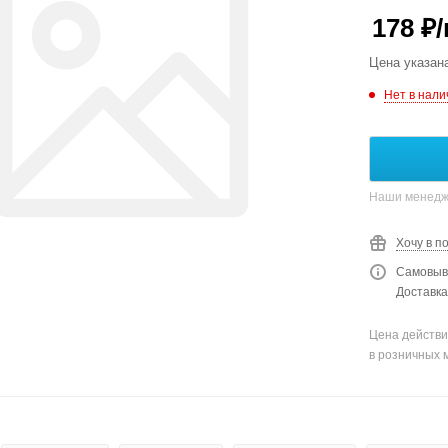
178
₽
Цена указан
Нет в нали
Наши менедже
Хочу в п
Самовыво
Доставка
Цена действи
в розничных 