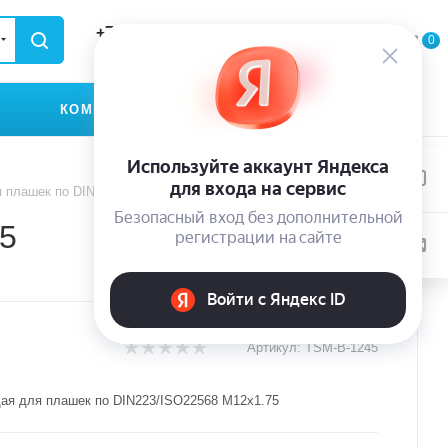
+79935174889
0
0
0
ЗАКАЗАТЬ ЗВОНОК
КОМПАНИЯ
КОНТАКТЫ
 плашек по DIN223/ISO22568 M12x1.75
5
Артикул:
TSM-B-1245
я для плашек по DIN223/ISO22568 M12x1.75