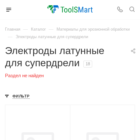
—
—
Главная
Каталог
Материалы для эрозионной обработки
—
Электроды латунные для супердрели
Электроды латунные
для супердрели
18
Раздел не найден
ФИЛЬТР