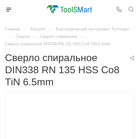
—
—
Главная
Каталог
Быстрорежущий инструмент Тулсмарт
—
—
—
Сверла
Сверло спиральное
Сверло спиральное DIN338 RN 135 HSS Co8 TiN 6.5mm
Сверло спиральное
DIN338 RN 135 HSS Co8
TiN 6.5mm