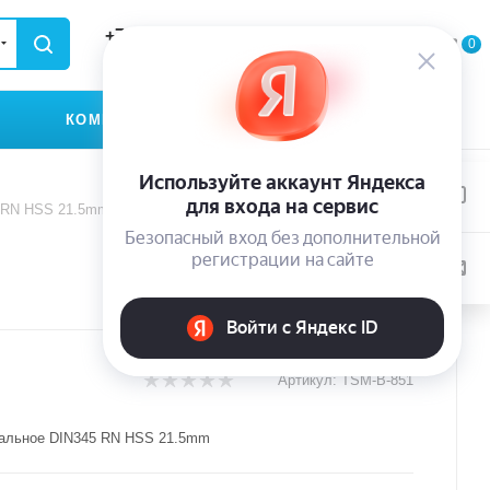
+79935174889
0
0
0
ЗАКАЗАТЬ ЗВОНОК
КОМПАНИЯ
КОНТАКТЫ
5 RN HSS 21.5mm
Артикул:
TSM-B-851
альное DIN345 RN HSS 21.5mm