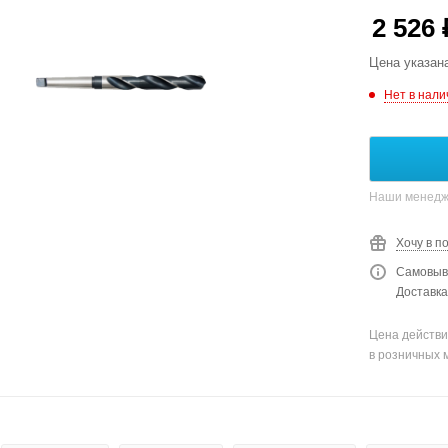
2 526
Цена указан
Нет в нали
Наши менедже
Хочу в п
Самовыво
Доставка
Цена действи
в розничных 