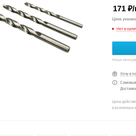
171
₽
Цена указан
Нет в нали
Наши менедже
Хочу в п
Самовыво
Доставка
Цена действи
в розничных 