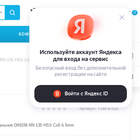
+79935174889
0
0
0
ЗАКАЗАТЬ ЗВОНОК
КОМПАНИЯ
КОНТАКТЫ
 RN 135 HSS Co5 6.5mm
Артикул:
TSM-B-618
альное DIN338 RN 135 HSS Co5 6.5mm