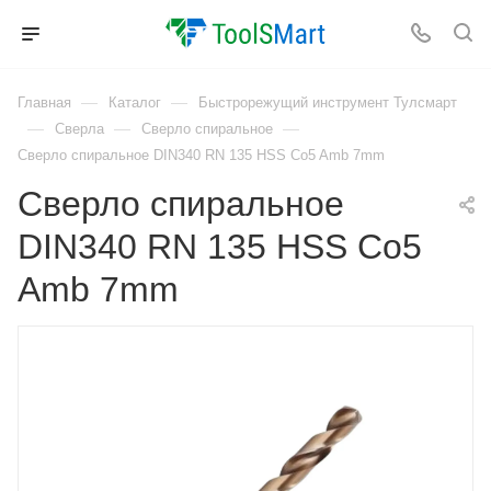
—
—
Главная
Каталог
Быстрорежущий инструмент Тулсмарт
—
—
—
Сверла
Сверло спиральное
Сверло спиральное DIN340 RN 135 HSS Co5 Amb 7mm
Сверло спиральное
DIN340 RN 135 HSS Co5
Amb 7mm