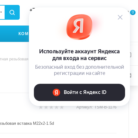
+79935174889
0
0
0
ЗАКАЗАТЬ ЗВОНОК
КОМПАНИЯ
КОНТАКТЫ
тная резьбовая вставка M22x2-1.5d
Артикул:
TSM-B-1176
езьбовая вставка M22x2-1.5d