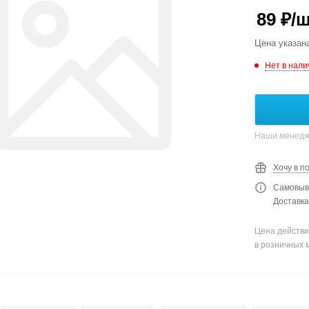
89
₽
/
Цена указан
Нет в нали
Наши менедже
Хочу в п
Самовыво
Доставка
Цена действи
в розничных 