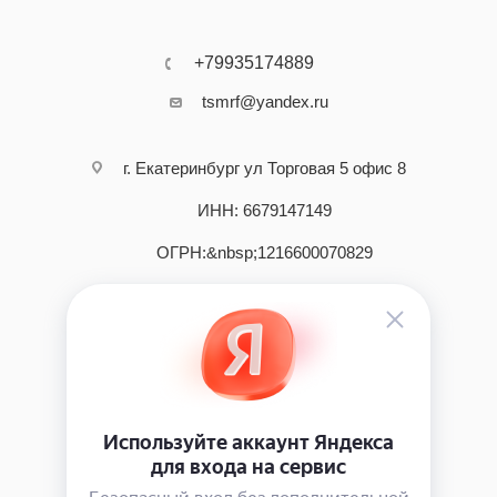
+79935174889
tsmrf@yandex.ru
г. Екатеринбург ул Торговая 5 офис 8
ИНН: 6679147149
ОГРН:&nbsp;1216600070829
2026 © интернет - магазин инструмента