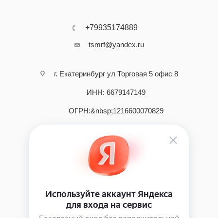
+79935174889
tsmrf@yandex.ru
г. Екатеринбург ул Торговая 5 офис 8
ИНН: 6679147149
ОГРН:&nbsp;1216600070829
2026 © интернет - магазин инструмента