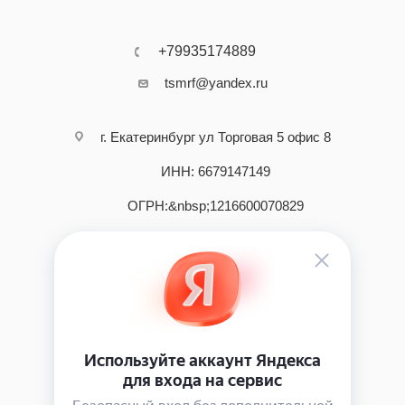
+79935174889
tsmrf@yandex.ru
г. Екатеринбург ул Торговая 5 офис 8
ИНН: 6679147149
ОГРН:&nbsp;1216600070829
2026 © интернет - магазин инструмента