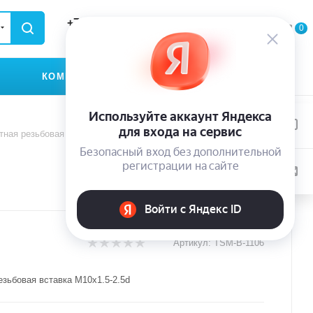
+79935174889
0
0
0
ЗАКАЗАТЬ ЗВОНОК
КОМПАНИЯ
КОНТАКТЫ
тная резьбовая вставка M10x1.5-2.5d
Артикул:
TSM-B-1106
езьбовая вставка M10x1.5-2.5d