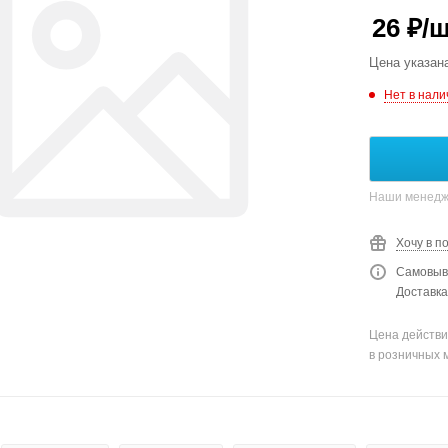
26
₽
/
Цена указан
Нет в нали
Наши менедже
Хочу в п
Самовыво
Доставка
Цена действи
в розничных 