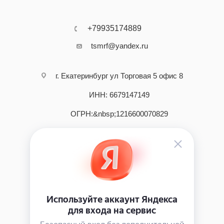
+79935174889
tsmrf@yandex.ru
г. Екатеринбург ул Торговая 5 офис 8
ИНН: 6679147149
ОГРН:&nbsp;1216600070829
2026 © интернет - магазин инструмента