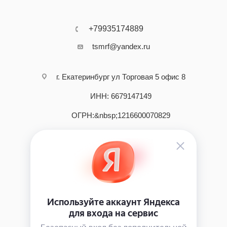
+79935174889
tsmrf@yandex.ru
г. Екатеринбург ул Торговая 5 офис 8
ИНН: 6679147149
ОГРН:&nbsp;1216600070829
2026 © интернет - магазин инструмента