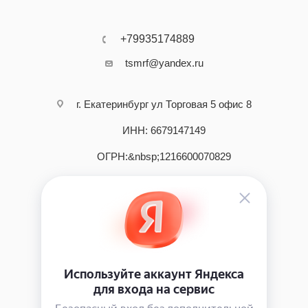
+79935174889
tsmrf@yandex.ru
г. Екатеринбург ул Торговая 5 офис 8
ИНН: 6679147149
ОГРН:&nbsp;1216600070829
2026 © интернет - магазин инструмента