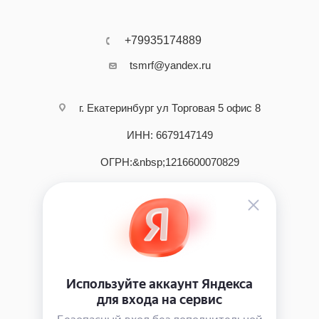
+79935174889
tsmrf@yandex.ru
г. Екатеринбург ул Торговая 5 офис 8
ИНН: 6679147149
ОГРН:&nbsp;1216600070829
2026 © интернет - магазин инструмента