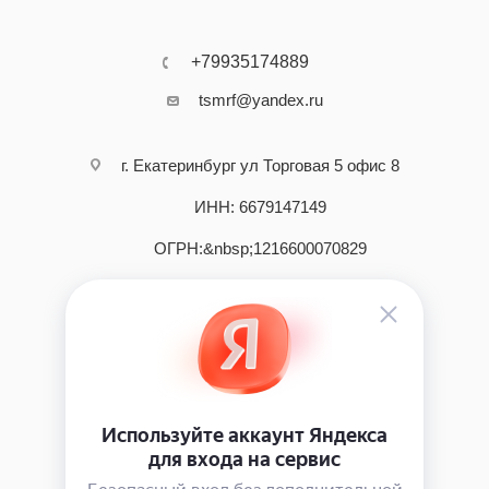
+79935174889
tsmrf@yandex.ru
г. Екатеринбург ул Торговая 5 офис 8
ИНН: 6679147149
ОГРН:&nbsp;1216600070829
2026 © интернет - магазин инструмента