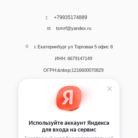
+79935174889
tsmrf@yandex.ru
г. Екатеринбург ул Торговая 5 офис 8
ИНН: 6679147149
ОГРН:&nbsp;1216600070829
2026 © интернет - магазин инструмента