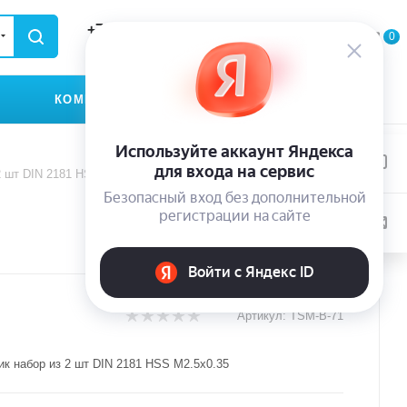
+79935174889
0
0
0
ЗАКАЗАТЬ ЗВОНОК
КОМПАНИЯ
КОНТАКТЫ
2 шт DIN 2181 HSS M2.5x0.35
Артикул:
TSM-B-71
ик набор из 2 шт DIN 2181 HSS M2.5x0.35