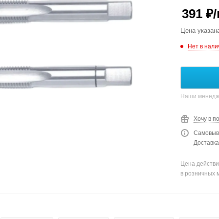
391
₽
Цена указан
Нет в нали
Наши менедже
Хочу в п
Самовыво
Доставка
Цена действи
в розничных 