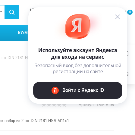
+79935174889
0
0
0
ЗАКАЗАТЬ ЗВОНОК
КОМПАНИЯ
КОНТАКТЫ
2 шт DIN 2181 HSS M11x1
Артикул:
TSM-B-98
ик набор из 2 шт DIN 2181 HSS M11x1