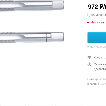
972
₽
Цена указан
Нет в нали
Наши менедже
Хочу в п
Самовыво
Доставка
Цена действи
в розничных 