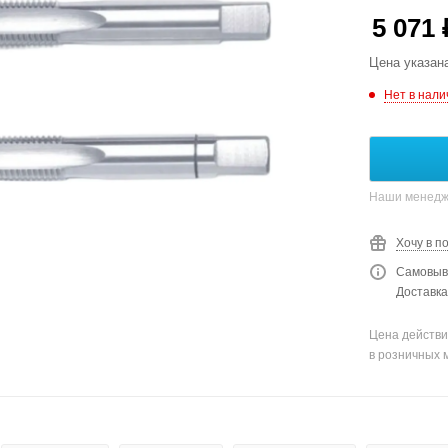
5 071
Цена указан
Нет в нали
Наши менедже
Хочу в п
Самовыво
Доставка
Цена действи
в розничных 