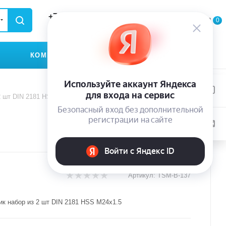
+79935174889
0
0
0
ЗАКАЗАТЬ ЗВОНОК
КОМПАНИЯ
КОНТАКТЫ
2 шт DIN 2181 HSS M24x1.5
Артикул:
TSM-B-137
ик набор из 2 шт DIN 2181 HSS M24x1.5