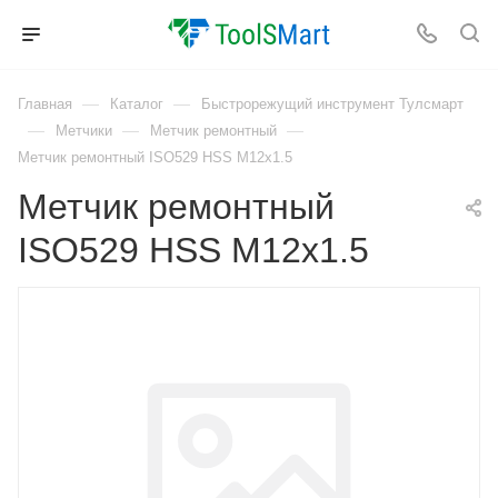
—
—
Главная
Каталог
Быстрорежущий инструмент Тулсмарт
—
—
—
Метчики
Метчик ремонтный
Метчик ремонтный ISO529 HSS M12x1.5
Метчик ремонтный
ISO529 HSS M12x1.5