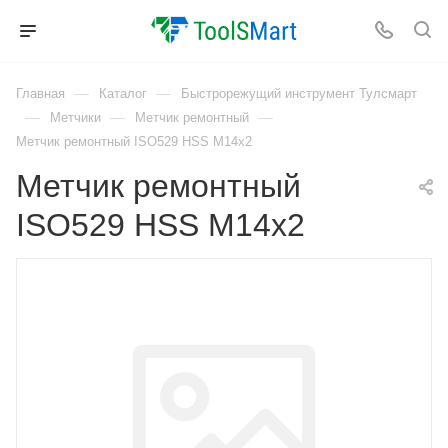
—
—
Главная
Каталог
Быстрорежущий инструмент Тулсмарт
—
—
—
Метчики
Метчик ремонтный
Метчик ремонтный ISO529 HSS M14x2
Метчик ремонтный
ISO529 HSS M14x2