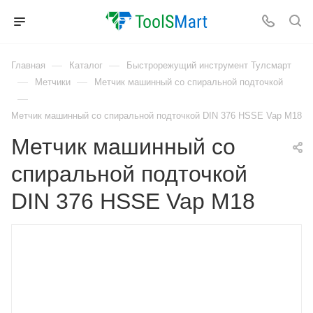
—
—
Главная
Каталог
Быстрорежущий инструмент Тулсмарт
—
—
Метчики
Метчик машинный со спиральной подточкой
—
Метчик машинный со спиральной подточкой DIN 376 HSSE Vap M18
Метчик машинный со
спиральной подточкой
DIN 376 HSSE Vap M18