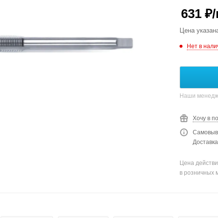
631
₽
Цена указан
Нет в нали
Наши менедже
Хочу в п
Самовыво
Доставка
Цена действи
в розничных 