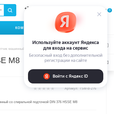
+79935174889
0
0
0
ЗАКАЗАТЬ ЗВОНОК
КОМПАНИЯ
КОНТАКТЫ
тчик машинный со спиральной подточкой DIN 376 HSSE M8
SE M8
Артикул:
TSM-B-276
нный со спиральной подточкой DIN 376 HSSE M8