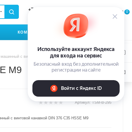
+79935174889
0
0
0
ЗАКАЗАТЬ ЗВОНОК
КОМПАНИЯ
КОНТАКТЫ
 машинный с винтовой канавкой DIN 376 C35 HSSE M9
SE M9
Артикул:
TSM-B-295
нный с винтовой канавкой DIN 376 C35 HSSE M9