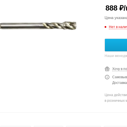
888
₽
Цена указан
Нет в нали
Наши менедже
Хочу в п
Самовыво
Доставка
Цена действи
в розничных 