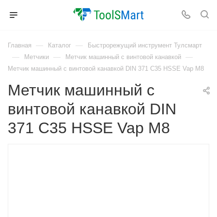
—
—
Главная
Каталог
Быстрорежущий инструмент Тулсмарт
—
—
—
Метчики
Метчик машинный с винтовой канавкой
Метчик машинный с винтовой канавкой DIN 371 C35 HSSE Vap M8
Метчик машинный с
винтовой канавкой DIN
371 C35 HSSE Vap M8