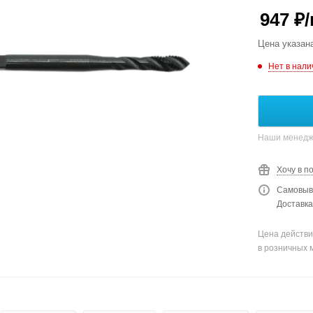
947
₽
Цена указан
Нет в нали
Наши менедже
Хочу в п
Самовыво
Доставка
Цена действи
в розничных 