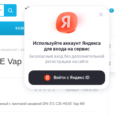
+79935174889
0
0
0
ЗАКАЗАТЬ ЗВОНОК
КОМПАНИЯ
КОНТАКТЫ
 машинный с винтовой канавкой DIN 371 C35 HSSE Vap M9
SE Vap M9
Артикул:
TSM-B-241
нный с винтовой канавкой DIN 371 C35 HSSE Vap M9