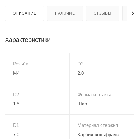
ОПИСАНИЕ
НАЛИЧИЕ
ОТЗЫВЫ
КАК
Характеристики
Резьба
D3
M4
2,0
D2
Форма контакта
1,5
Шар
D1
Материал стержня
7,0
Карбид вольфрама