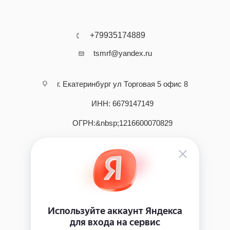
+79935174889
tsmrf@yandex.ru
г. Екатеринбург ул Торговая 5 офис 8
ИНН: 6679147149
ОГРН:&nbsp;1216600070829
2026 © интернет - магазин инструмента