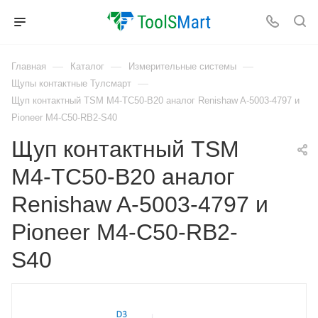
—
—
—
Главная
Каталог
Измерительные системы
—
Щупы контактные Тулсмарт
Щуп контактный TSM M4-TC50-B20 аналог Renishaw A-5003-4797 и
Pioneer M4-C50-RB2-S40
Щуп контактный TSM
M4-TC50-B20 аналог
Renishaw A-5003-4797 и
Pioneer M4-C50-RB2-
S40