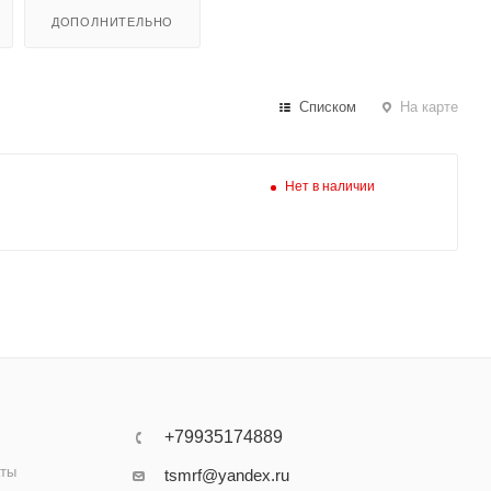
ДОПОЛНИТЕЛЬНО
Списком
На карте
Нет в наличии
+79935174889
аты
tsmrf@yandex.ru