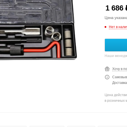
1 686
Цена указан
Нет в нали
Наши менедже
Хочу в п
Самовыво
Доставка
Цена действи
в розничных 