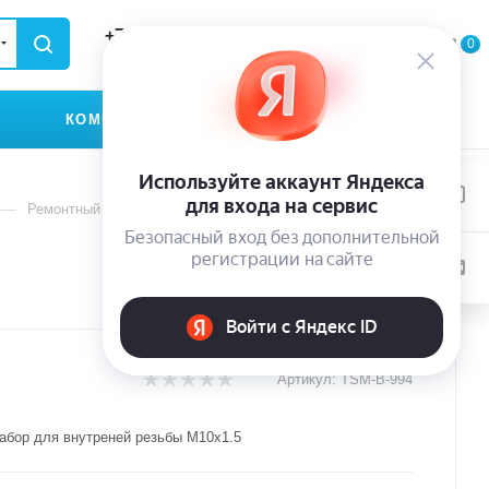
+79935174889
0
0
0
ЗАКАЗАТЬ ЗВОНОК
КОМПАНИЯ
КОНТАКТЫ
—
Ремонтный набор для внутреней резьбы M10x1.5
Артикул:
TSM-B-994
абор для внутреней резьбы M10x1.5