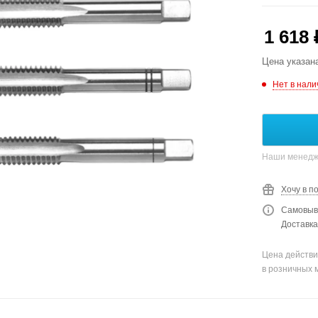
1 618
Цена указан
Нет в нали
Наши менедже
Хочу в п
Самовыво
Доставка
Цена действи
в розничных 